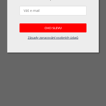
464 Kč
DO KOŠÍKU
CHCI SLEVU
Zásady zpracování osobních údajů
MULAN kosmetické zrcátko s přísavkami, LED, Ø 127mm, bílá
Skladem u dodavatele
675 Kč