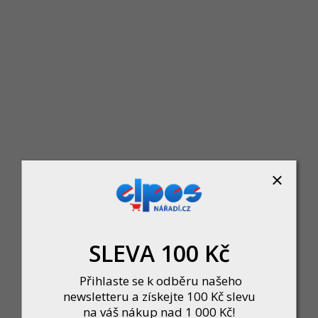
smetické zrcátko na postavení, oboustranné, Ø 170mm, s kamí
Skladem u dodavatele
507 Kč
DO KOŠÍKU
SLEVA 100 Kč
Přihlaste se k odběru našeho
smetické zrcátko na postavení, oboustranné, Ø 170mm, s kamí
newsletteru a získejte 100 Kč slevu
na váš nákup nad 1 000 Kč!
Skladem u dodavatele