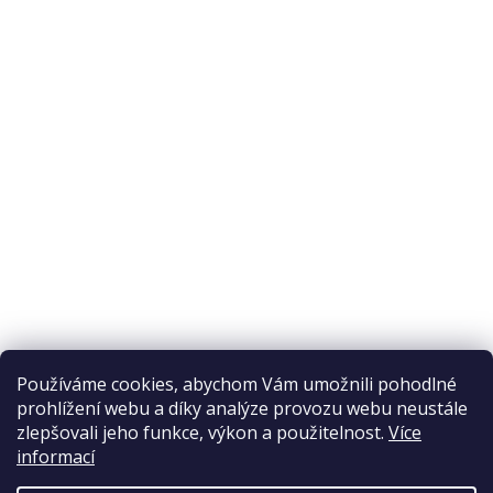
O nákupu
Odstoupení od smlouvy
Ochrana osobních údajů
Reklamační řád
Obchodní podmínky
Doprava a platba
Přijímáme online platby
Používáme cookies, abychom Vám umožnili pohodlné
prohlížení webu a díky analýze provozu webu neustále
zlepšovali jeho funkce, výkon a použitelnost.
Více
informací