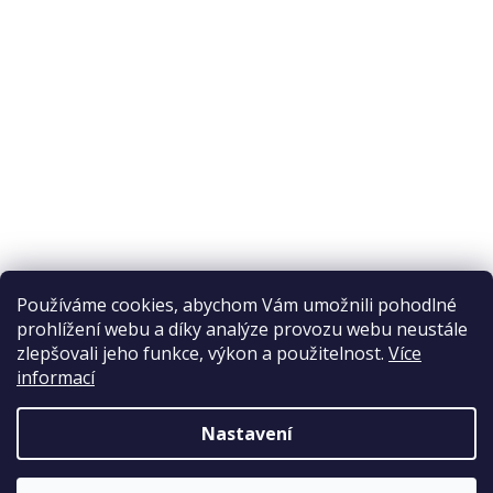
Odstoupení od smlouvy
Ochrana osobních údajů
Reklamační řád
Obchodní podmínky
Doprava a platba
Přijímáme online platby
Používáme cookies, abychom Vám umožnili pohodlné
prohlížení webu a díky analýze provozu webu neustále
zlepšovali jeho funkce, výkon a použitelnost.
Více
informací
Nastavení
Copyright 2026
Elpos
. Všechna práva vyhrazena.