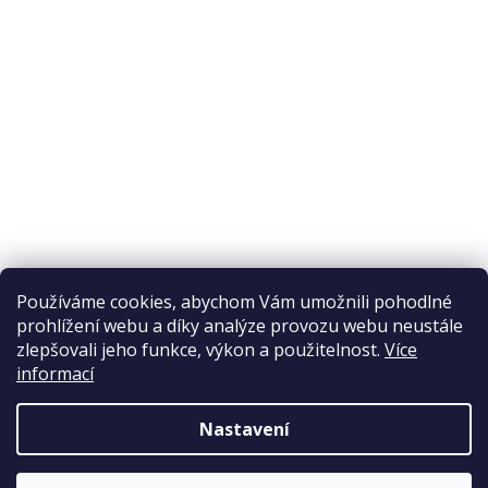
Odstoupení od smlouvy
Ochrana osobních údajů
Reklamační řád
Obchodní podmínky
Doprava a platba
Přijímáme online platby
Používáme cookies, abychom Vám umožnili pohodlné
prohlížení webu a díky analýze provozu webu neustále
zlepšovali jeho funkce, výkon a použitelnost.
Více
informací
Nastavení
Copyright 2026
Elpos
. Všechna práva vyhrazena.