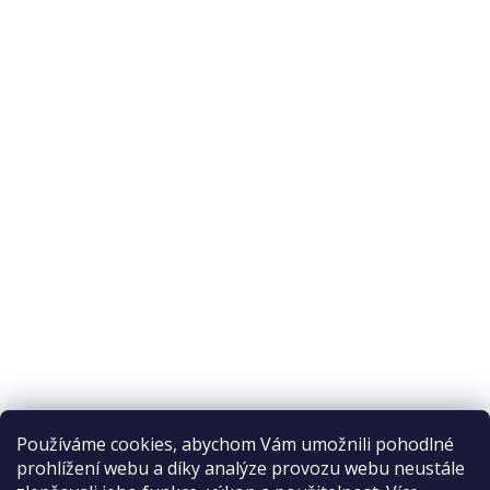
O nás
O nákupu
Odstoupení od smlouvy
Ochrana osobních údajů
Reklamační řád
Obchodní podmínky
Doprava a platba
Přijímáme online platby
Používáme cookies, abychom Vám umožnili pohodlné
prohlížení webu a díky analýze provozu webu neustále