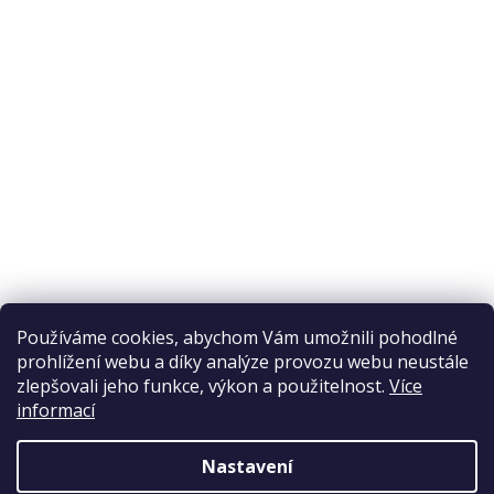
O nákupu
Odstoupení od smlouvy
Ochrana osobních údajů
Reklamační řád
Obchodní podmínky
Doprava a platba
Přijímáme online platby
Používáme cookies, abychom Vám umožnili pohodlné
prohlížení webu a díky analýze provozu webu neustále
zlepšovali jeho funkce, výkon a použitelnost.
Více
informací
Nastavení