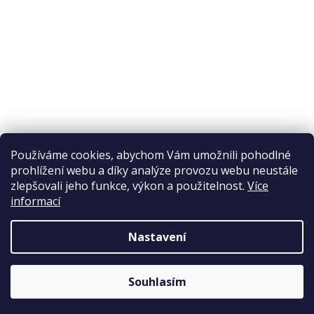
Reklamační řád
Obchodní podmínky
Doprava a platba
Přijímáme online platby
Používáme cookies, abychom Vám umožnili pohodlné
prohlížení webu a díky analýze provozu webu neustále
zlepšovali jeho funkce, výkon a použitelnost.
Více
informací
Nastavení
Copyright 2026
Elpos
. Všechna práva vyhrazena.
Souhlasím
Vytvořil Shoptet