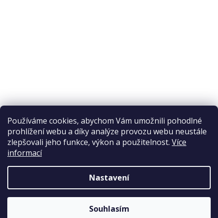
Ochrana osobních údajů
Reklamační řád
Obchodní podmínky
Doprava a platba
Přijímáme online platby
Používáme cookies, abychom Vám umožnili pohodlné
prohlížení webu a díky analýze provozu webu neustále
zlepšovali jeho funkce, výkon a použitelnost.
Více
informací
Nastavení
Copyright 2026
Elpos
. Všechna práva vyhrazena.
Souhlasím
Vytvořil Shoptet