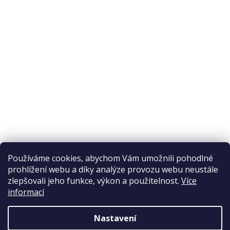
O nákupu
Odstoupení od smlouvy
Ochrana osobních údajů
Reklamační řád
Obchodní podmínky
Doprava a platba
Přijímáme online platby
Používáme cookies, abychom Vám umožnili pohodlné
prohlížení webu a díky analýze provozu webu neustále
zlepšovali jeho funkce, výkon a použitelnost.
Více
informací
Nastavení