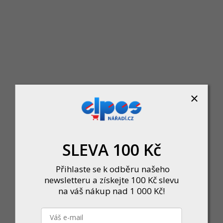
35 667 Kč
DO KOŠÍKU
SLEVA 100 Kč
Přihlaste se k odběru našeho
Sporák KVS-MORAVIA 6kW Cr L BÍ 9103.1412 bv,zv,hv
newsletteru a získejte 100 Kč slevu
Momentálně nedostupné
na váš nákup nad 1 000 Kč!
39 534 Kč
DETAIL