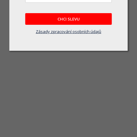
CHCI SLEVU
Zásady zpracování osobních údajů
Sporák KVS-MORAVIA 6kW Cr P BÍ 9103.1312 bv,zv,hv
Skladem u dodavatele
39 534 Kč
DO KOŠÍKU