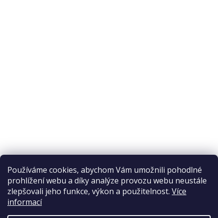
O nákupu
Odstoupení od smlouvy
Ochrana osobních údajů
Reklamační řád
Obchodní podmínky
Doprava a platba
Přijímáme online platby
Používáme cookies, abychom Vám umožnili pohodlné
prohlížení webu a díky analýze provozu webu neustále
zlepšovali jeho funkce, výkon a použitelnost.
Více
informací