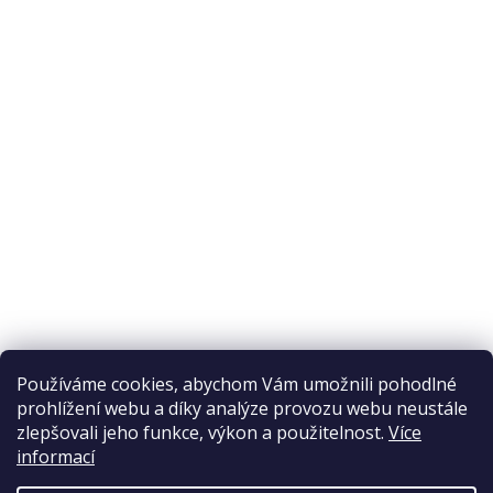
O nákupu
Odstoupení od smlouvy
Ochrana osobních údajů
Reklamační řád
Obchodní podmínky
Doprava a platba
Přijímáme online platby
Používáme cookies, abychom Vám umožnili pohodlné
prohlížení webu a díky analýze provozu webu neustále
zlepšovali jeho funkce, výkon a použitelnost.
Více
informací