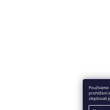
Doprava a platba
Přijímáme online platby
Používáme 
prohlížení 
zlepšovali 