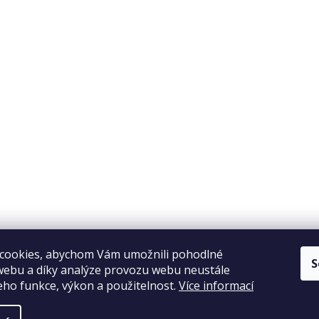
Copyright 2026
Elpos
. Všechna práva vyhrazena.
Vytvořil Shoptet
cookies, abychom Vám umožnili pohodlné
S
webu a díky analýze provozu webu neustále
jeho funkce, výkon a použitelnost.
Více informací