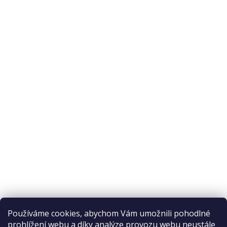
O nás
O nákupu
Odstoupení od smlouvy
Ochrana osobních údajů
Reklamační řád
Obchodní podmínky
Doprava a platba
Přijímáme online platby
Používáme cookies, abychom Vám umožnili pohodlné
prohlížení webu a díky analýze provozu webu neustále