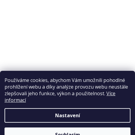
Odstoupení od smlouvy
Ochrana osobních údajů
Reklamační řád
Obchodní podmínky
Doprava a platba
Přijímáme online platby
Používáme cookies, abychom Vám umožnili pohodlné
prohlížení webu a díky analýze provozu webu neustále
zlepšovali jeho funkce, výkon a použitelnost.
Více
informací
Nastavení
Copyright 2026
Elpos
. Všechna práva vyhrazena.
Souhlasím