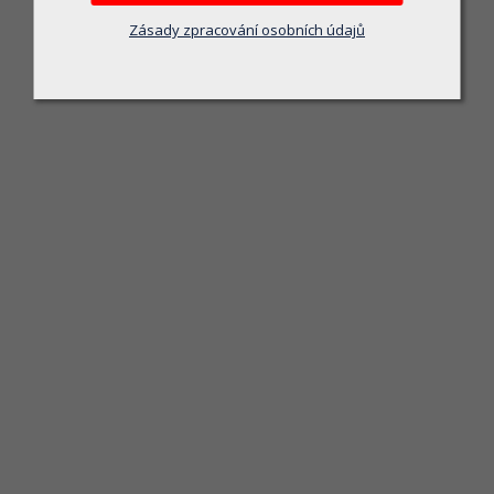
Zásady zpracování osobních údajů