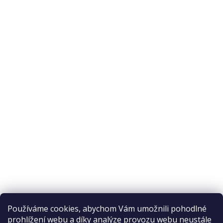
O nás
O nákupu
Odstoupení od smlouvy
Ochrana osobních údajů
Reklamační řád
Obchodní podmínky
Doprava a platba
Přijímáme online platby
Používáme cookies, abychom Vám umožnili pohodlné
prohlížení webu a díky analýze provozu webu neustále