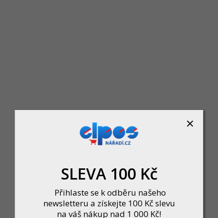
219 Kč
DO KOŠÍKU
SLEVA 100 Kč
Jídlonosič 3x1,2l hranatý 17x15x18,5cm PH mix barev
Skladem u dodavatele
Přihlaste se k odběru našeho
169 Kč
newsletteru a získejte 100 Kč slevu
DO KOŠÍKU
na váš nákup nad 1 000 Kč!