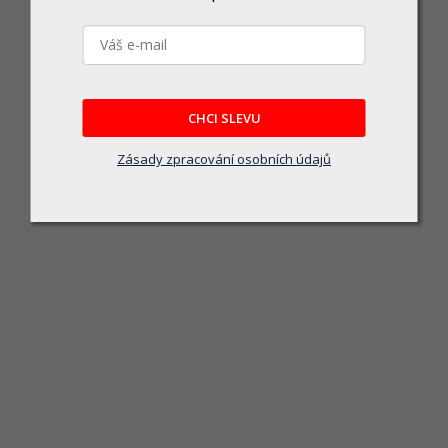
CHCI SLEVU
Zásady zpracování osobních údajů
Hřeben se srovnávací lištou 38,5x11cm, 13z PA/skelné vlákno
Skladem
73 Kč
DO KOŠÍKU