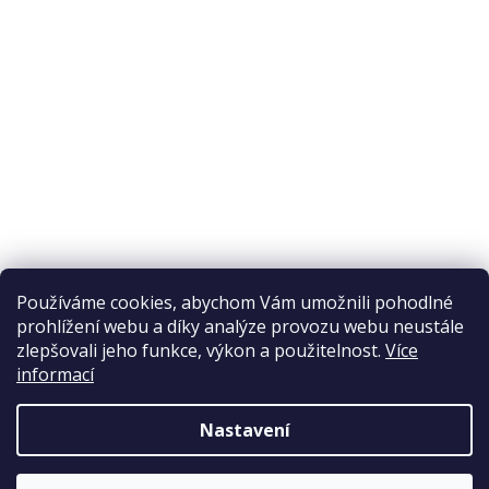
Odstoupení od smlouvy
Ochrana osobních údajů
Reklamační řád
Obchodní podmínky
Doprava a platba
Přijímáme online platby
Používáme cookies, abychom Vám umožnili pohodlné
prohlížení webu a díky analýze provozu webu neustále
zlepšovali jeho funkce, výkon a použitelnost.
Více
informací
Nastavení
Copyright 2026
Elpos
. Všechna práva vyhrazena.