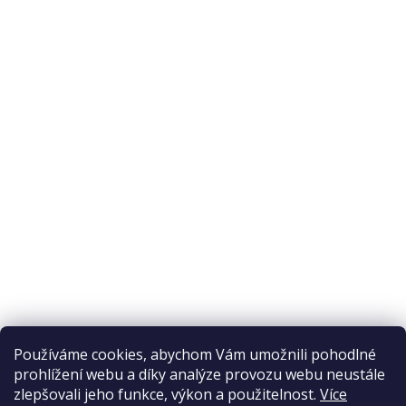
O nákupu
Odstoupení od smlouvy
Ochrana osobních údajů
Reklamační řád
Obchodní podmínky
Doprava a platba
Přijímáme online platby
Používáme cookies, abychom Vám umožnili pohodlné
prohlížení webu a díky analýze provozu webu neustále
zlepšovali jeho funkce, výkon a použitelnost.
Více