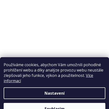
Odstoupení od smlouvy
Ochrana osobních údajů
Reklamační řád
Obchodní podmínky
Doprava a platba
Přijímáme online platby
Používáme cookies, abychom Vám umožnili pohodlné
prohlížení webu a díky analýze provozu webu neustále
zlepšovali jeho funkce, výkon a použitelnost.
Více
informací
Nastavení
Copyright 2026
Elpos
. Všechna práva vyhrazena.
Souhlasím