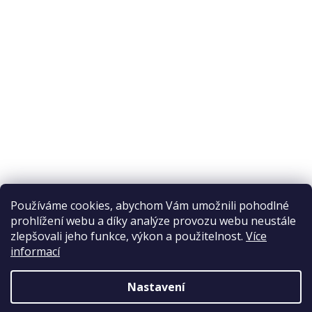
Odstoupení od smlouvy
Ochrana osobních údajů
Reklamační řád
Obchodní podmínky
Doprava a platba
Přijímáme online platby
Používáme cookies, abychom Vám umožnili pohodlné
prohlížení webu a díky analýze provozu webu neustále
zlepšovali jeho funkce, výkon a použitelnost.
Více
informací
Nastavení