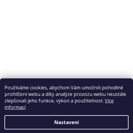
Odstoupení od smlouvy
Ochrana osobních údajů
Reklamační řád
Obchodní podmínky
Doprava a platba
Přijímáme online platby
Používáme cookies, abychom Vám umožnili pohodlné
prohlížení webu a díky analýze provozu webu neustále
zlepšovali jeho funkce, výkon a použitelnost.
Více
informací
Nastavení