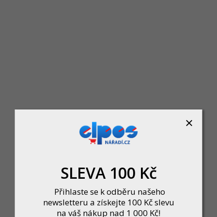
Leifheit venkovní sušák na prádlo LinoPush 500 85360
Skladem
vělou volbou pro každého, kdo hledá kvalitní a odolný sušák pro každodenní pou
1 190 Kč
DO KOŠÍKU
SLEVA 100 Kč
Přihlaste se k odběru našeho
newsletteru a získejte 100 Kč slevu
na váš nákup nad 1 000 Kč!