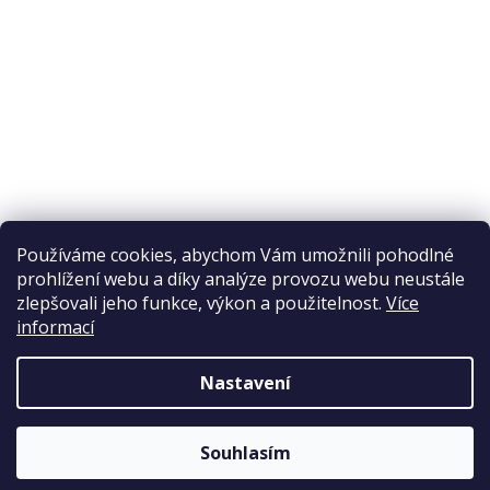
Ochrana osobních údajů
Reklamační řád
Obchodní podmínky
Doprava a platba
Přijímáme online platby
Používáme cookies, abychom Vám umožnili pohodlné
prohlížení webu a díky analýze provozu webu neustále
zlepšovali jeho funkce, výkon a použitelnost.
Více
informací
Nastavení
Copyright 2026
Elpos
. Všechna práva vyhrazena.
Souhlasím
Vytvořil Shoptet