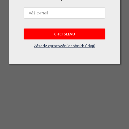
IGM Carbide RESAWKING Pilový pás 3860mm - 20
Momentálně nedostupné
CHCI SLEVU
4 970 Kč
Zásady zpracování osobních údajů
DETAIL