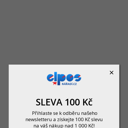
IGM Carbide RESAWKING Pilový pás 3886mm - 20
Momentálně nedostupné
5 004 Kč
DETAIL
SLEVA 100 Kč
Přihlaste se k odběru našeho
newsletteru a získejte 100 Kč slevu
na váš nákup nad 1 000 Kč!