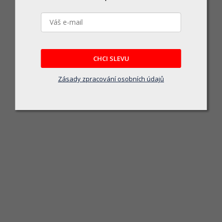
CHCI SLEVU
Zásady zpracování osobních údajů
FAB 3H.00/BDNs Vložka cylind
Skladem u dodavatele
FAB 3H.00/BDNs Vložka cylindrická 30/45 6kl. Ni 3. t
407 Kč
DO KOŠÍKU