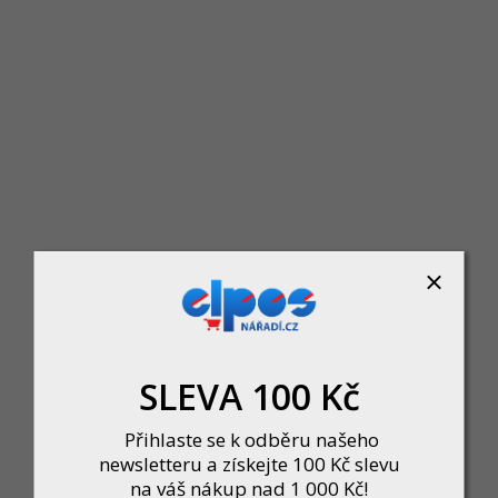
FAB HOME 3H.00/BDNs Vložka cylindrická 45/55 6kl. N
Skladem
FAB HOME 3H.00/BDNs Vložka cylindrická45/55 6kl. Ni 3
499 Kč
DO KOŠÍKU
SLEVA 100 Kč
Přihlaste se k odběru našeho
newsletteru a získejte 100 Kč slevu
na váš nákup nad 1 000 Kč!