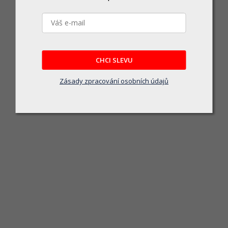
Rychloupínací pouzdro 360 Vitap pro vrták S10
Skladem u dodavatele
CHCI SLEVU
472 Kč
Zásady zpracování osobních údajů
DO KOŠÍKU