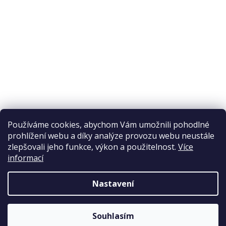
Ochrana osobních údajů
Reklamační řád
Obchodní podmínky
Doprava a platba
Přijímáme online platby
Používáme cookies, abychom Vám umožnili pohodlné
prohlížení webu a díky analýze provozu webu neustále
zlepšovali jeho funkce, výkon a použitelnost.
Více
informací
Nastavení
Copyright 2026
Elpos
. Všechna práva vyhrazena.
Souhlasím
Vytvořil Shoptet