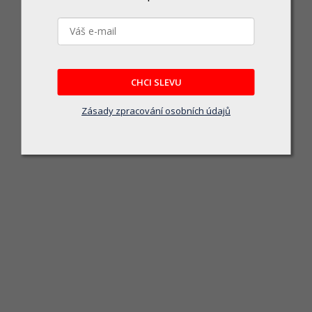
Deska spojovací 03-01 160x160mm
Skladem u dodavatele
51 Kč
CHCI SLEVU
DO KOŠÍKU
Zásady zpracování osobních údajů