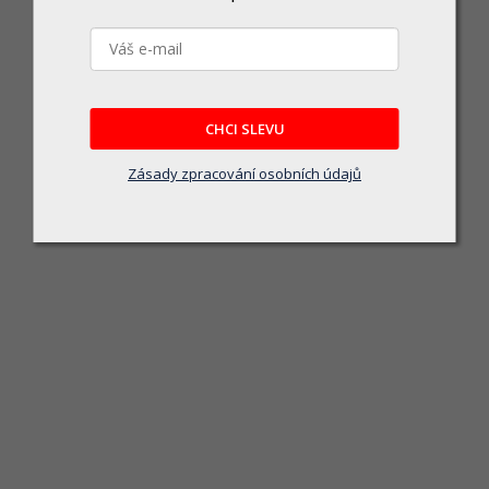
CHCI SLEVU
Zásady zpracování osobních údajů
KRT463004 - B Sada průbojníků 
Momentálně nedostupné
Chrome vanadium
144 Kč
DETAIL