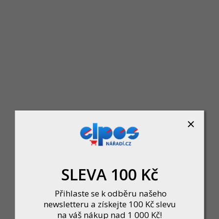
KRT463006 - P Průbojník TPR 0,
Skladem u dodavatele
Chrome vanadiumMěkčená rukojeť
64 Kč
DO KOŠÍKU
SLEVA 100 Kč
Přihlaste se k odběru našeho
newsletteru a získejte 100 Kč slevu
na váš nákup nad 1 000 Kč!