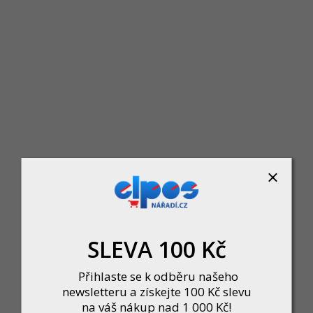
CMT Pilový plátek do kmitací pily HSS Metal 118 B -
Momentálně nedostupné
137 Kč
DETAIL
SLEVA 100 Kč
Přihlaste se k odběru našeho
newsletteru a získejte 100 Kč slevu
na váš nákup nad 1 000 Kč!