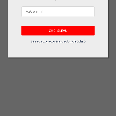
CMT Pilový plátek do kmitací pily HSS Metal 118 A - 
Skladem u dodavatele
CHCI SLEVU
137 Kč
Zásady zpracování osobních údajů
DO KOŠÍKU