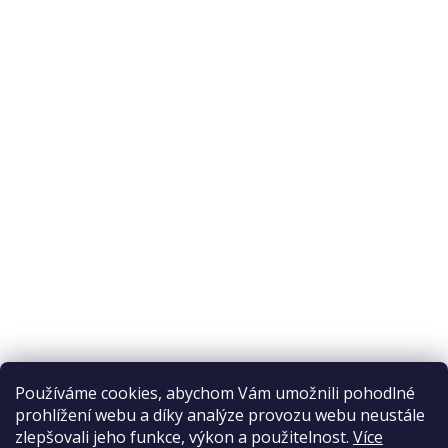
O nákupu
Odstoupení od smlouvy
Ochrana osobních údajů
Reklamační řád
Obchodní podmínky
Doprava a platba
Přijímáme online platby
Používáme cookies, abychom Vám umožnili pohodlné
prohlížení webu a díky analýze provozu webu neustále
zlepšovali jeho funkce, výkon a použitelnost.
Více