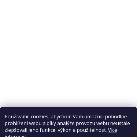
O nákupu
Odstoupení od smlouvy
Ochrana osobních údajů
Reklamační řád
Obchodní podmínky
Doprava a platba
Přijímáme online platby
Používáme cookies, abychom Vám umožnili pohodlné
prohlížení webu a díky analýze provozu webu neustále
zlepšovali jeho funkce, výkon a použitelnost.
Více
informací