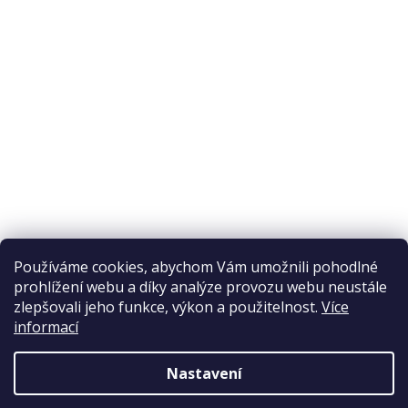
Odstoupení od smlouvy
Ochrana osobních údajů
Reklamační řád
Obchodní podmínky
Doprava a platba
Přijímáme online platby
Používáme cookies, abychom Vám umožnili pohodlné
prohlížení webu a díky analýze provozu webu neustále
zlepšovali jeho funkce, výkon a použitelnost.
Více
informací
Nastavení