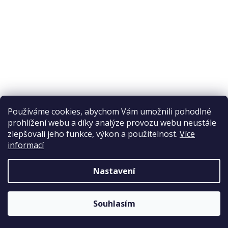
Reklamační řád
Obchodní podmínky
Doprava a platba
Přijímáme online platby
Používáme cookies, abychom Vám umožnili pohodlné
prohlížení webu a díky analýze provozu webu neustále
zlepšovali jeho funkce, výkon a použitelnost.
Více
informací
Nastavení
Copyright 2026
Elpos
. Všechna práva vyhrazena.
Souhlasím
Vytvořil Shoptet