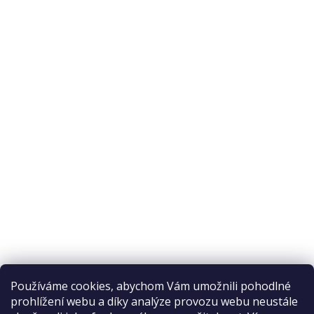
O nás
O nákupu
Odstoupení od smlouvy
Ochrana osobních údajů
Reklamační řád
Obchodní podmínky
Doprava a platba
Přijímáme online platby
Používáme cookies, abychom Vám umožnili pohodlné
prohlížení webu a díky analýze provozu webu neustále