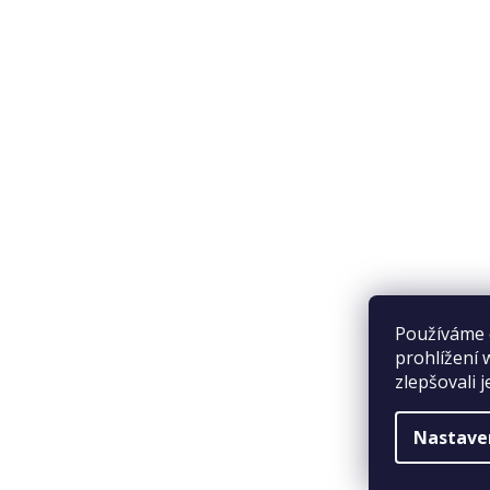
Přijímáme online platby
Používáme 
prohlížení 
zlepšovali 
Nastave