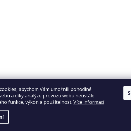
Copyright 2026
Elpos
. Všechna práva vyhrazena.
Vytvořil Shoptet
cookies, abychom Vám umožnili pohodlné
S
webu a díky analýze provozu webu neustále
jeho funkce, výkon a použitelnost.
Více informací
ní