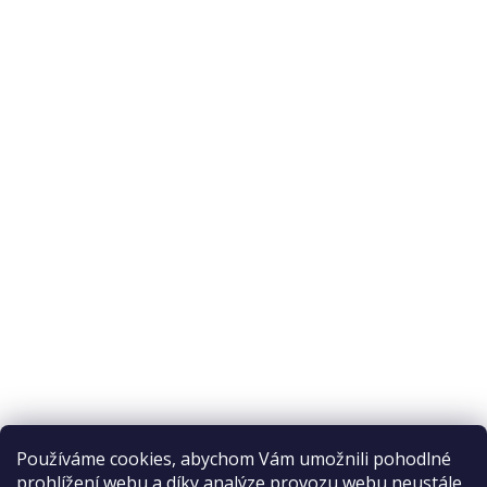
O nás
O nákupu
Odstoupení od smlouvy
Ochrana osobních údajů
Reklamační řád
Obchodní podmínky
Doprava a platba
Přijímáme online platby
Používáme cookies, abychom Vám umožnili pohodlné
prohlížení webu a díky analýze provozu webu neustále