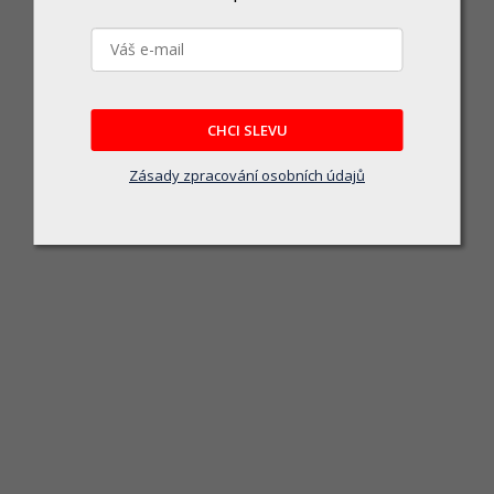
Kolečko 85 pevné/40kg A
Skladem u dodavatele
65 Kč
CHCI SLEVU
DO KOŠÍKU
Zásady zpracování osobních údajů