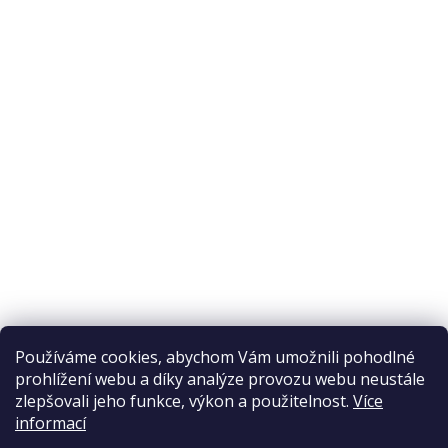
O nákupu
Odstoupení od smlouvy
Ochrana osobních údajů
Reklamační řád
Obchodní podmínky
Doprava a platba
Přijímáme online platby
Používáme cookies, abychom Vám umožnili pohodlné
prohlížení webu a díky analýze provozu webu neustále
zlepšovali jeho funkce, výkon a použitelnost.
Více
informací