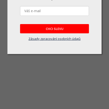
CHCI SLEVU
Zásady zpracování osobních údajů
KRTH00303 - Náhradní nože 18mm
Skladem u dodavatele
Vhodné pro všechny odlamovací nože o ší
47 Kč
DO KOŠÍKU