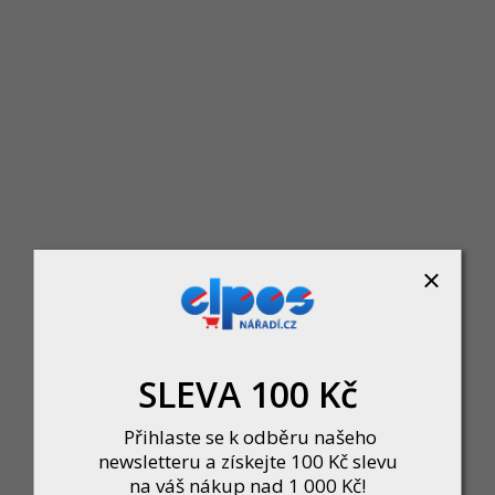
KRTH00304 - Náhradní nože 9mm 
Skladem u dodavatele
Vhodné pro všechny odlamovací nože o šíř
28 Kč
DO KOŠÍKU
SLEVA 100 Kč
Přihlaste se k odběru našeho
newsletteru a získejte 100 Kč slevu
na váš nákup nad 1 000 Kč!