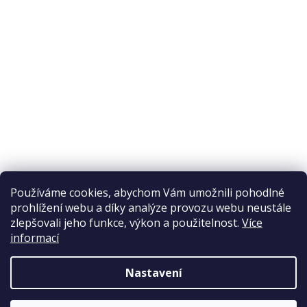
Odstoupení od smlouvy
Ochrana osobních údajů
Reklamační řád
Obchodní podmínky
Doprava a platba
Přijímáme online platby
Používáme cookies, abychom Vám umožnili pohodlné
prohlížení webu a díky analýze provozu webu neustále
zlepšovali jeho funkce, výkon a použitelnost.
Více
informací
Nastavení
Copyright 2026
Elpos
. Všechna práva vyhrazena.