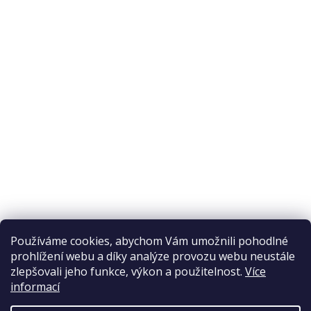
O nákupu
Odstoupení od smlouvy
Ochrana osobních údajů
Reklamační řád
Obchodní podmínky
Doprava a platba
Přijímáme online platby
Používáme cookies, abychom Vám umožnili pohodlné
prohlížení webu a díky analýze provozu webu neustále
zlepšovali jeho funkce, výkon a použitelnost.
Více
informací