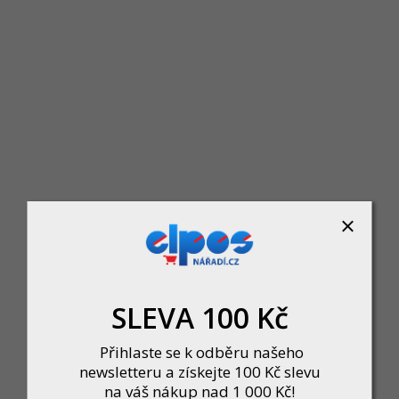
Laura kování Al klika-klika FAB/90
Skladem u dodavatele
Laura kování Al klika-klika FAB/90 hně
175 Kč
DO KOŠÍKU
SLEVA 100 Kč
Přihlaste se k odběru našeho
newsletteru a získejte 100 Kč slevu
na váš nákup nad 1 000 Kč!