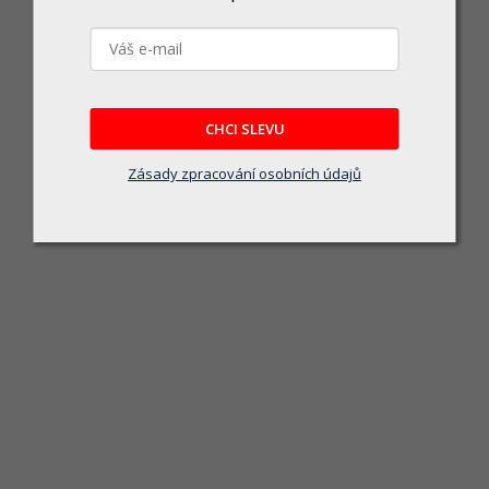
CHCI SLEVU
Zásady zpracování osobních údajů
Laura kování Al klika-klika OK/90 
Skladem u dodavatele
Laura kování Al klika-klika OK/90 bílá
175 Kč
DO KOŠÍKU