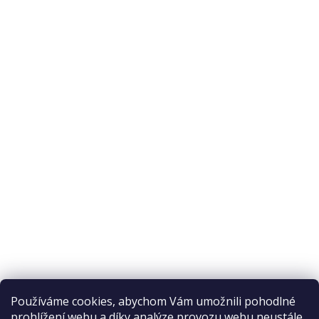
O nás
O nákupu
Odstoupení od smlouvy
Ochrana osobních údajů
Reklamační řád
Obchodní podmínky
Doprava a platba
Přijímáme online platby
Používáme cookies, abychom Vám umožnili pohodlné
prohlížení webu a díky analýze provozu webu neustále