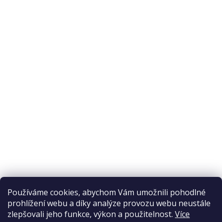
O nákupu
Odstoupení od smlouvy
Ochrana osobních údajů
Reklamační řád
Obchodní podmínky
Doprava a platba
Přijímáme online platby
Používáme cookies, abychom Vám umožnili pohodlné
prohlížení webu a díky analýze provozu webu neustále
zlepšovali jeho funkce, výkon a použitelnost.
Více