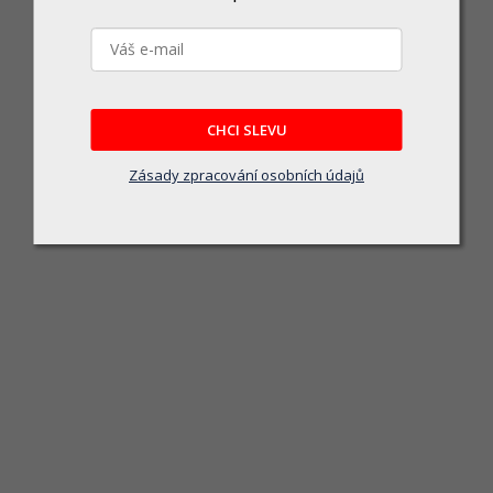
CHCI SLEVU
Zásady zpracování osobních údajů
Hlavice 1/2" prodloužená 18mm S
Skladem u dodavatele
93 Kč
DO KOŠÍKU