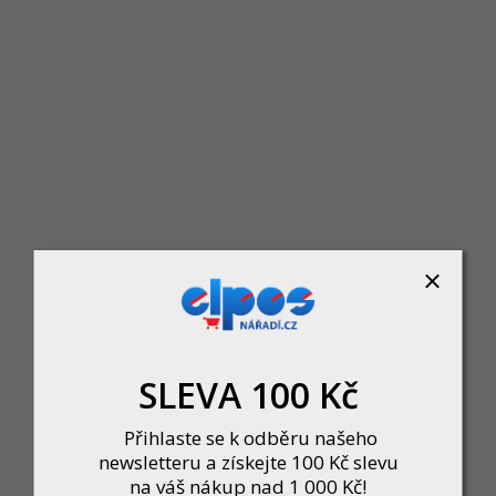
Hasák se stavěcím šroubem 12" 300
Skladem u dodavatele
368 Kč
DO KOŠÍKU
SLEVA 100 Kč
Přihlaste se k odběru našeho
newsletteru a získejte 100 Kč slevu
na váš nákup nad 1 000 Kč!