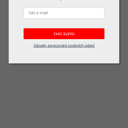
Hasák se stavěcím šroubem 9" 230
Skladem u dodavatele
209 Kč
CHCI SLEVU
DO KOŠÍKU
Zásady zpracování osobních údajů