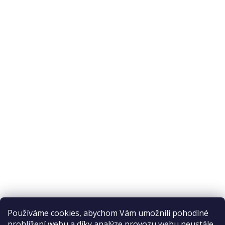
O nás
O nákupu
Odstoupení od smlouvy
Ochrana osobních údajů
Reklamační řád
Obchodní podmínky
Doprava a platba
Přijímáme online platby
Používáme cookies, abychom Vám umožnili pohodlné
prohlížení webu a díky analýze provozu webu neustále